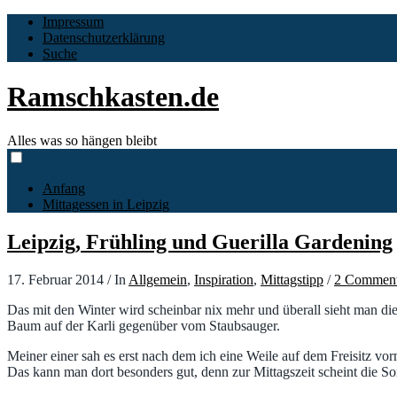
Impressum
Datenschutzerklärung
Suche
Ramschkasten.de
Alles was so hängen bleibt
Anfang
Mittagessen in Leipzig
Leipzig, Frühling und Guerilla Gardening
17. Februar 2014
/
In
Allgemein
,
Inspiration
,
Mittagstipp
/
2 Commen
Das mit den Winter wird scheinbar nix mehr und überall sieht man di
Baum auf der Karli gegenüber vom Staubsauger.
Meiner einer sah es erst nach dem ich eine Weile auf dem Freisitz v
Das kann man dort besonders gut, denn zur Mittagszeit scheint die S