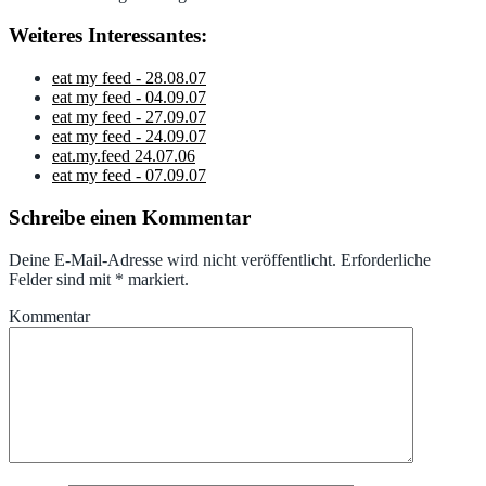
Weiteres Interessantes:
eat my feed - 28.08.07
eat my feed - 04.09.07
eat my feed - 27.09.07
eat my feed - 24.09.07
eat.my.feed 24.07.06
eat my feed - 07.09.07
Schreibe einen Kommentar
Deine E-Mail-Adresse wird nicht veröffentlicht.
Erforderliche
Felder sind mit
*
markiert.
Kommentar