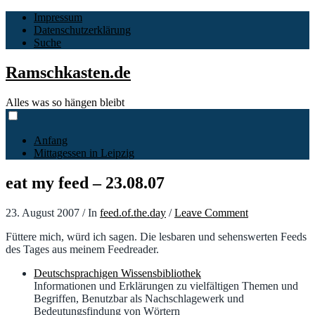
Impressum
Datenschutzerklärung
Suche
Ramschkasten.de
Alles was so hängen bleibt
Anfang
Mittagessen in Leipzig
eat my feed – 23.08.07
23. August 2007
/
In
feed.of.the.day
/
Leave Comment
Füttere mich, würd ich sagen. Die lesbaren und sehenswerten Feeds
des Tages aus meinem Feedreader.
Deutschsprachigen Wissensbibliothek
Informationen und Erklärungen zu vielfältigen Themen und
Begriffen, Benutzbar als Nachschlagewerk und
Bedeutungsfindung von Wörtern